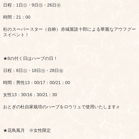
日程：1日㊏・9日㊐・26日㊌
時間：21：00
杜のスーパースター（自称）赤城屋談十郎による華麗なアウフグー
スイベント！
★8の付く日はハーブの日！
日程：8日㊏・18日㊋・28日㊎
時間：男性13：00/17：00/21：00
女性13：30/16：30/21：30
おとぎの杜自家栽培のハーブをロウリュで使用いたします♬
★花鳥風月 ※女性限定