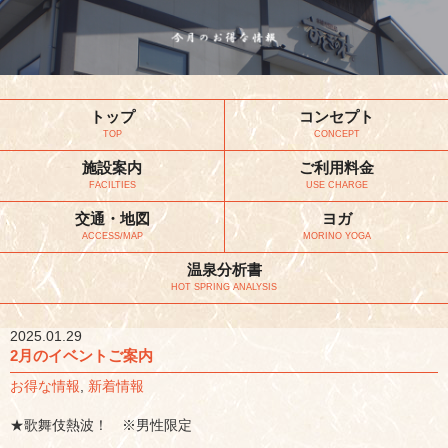
トップ
コンセプト
TOP
CONCEPT
施設案内
ご利用料金
FACILTIES
USE CHARGE
交通・地図
ヨガ
ACCESS/MAP
MORINO YOGA
温泉分析書
HOT SPRING ANALYSIS
2025.01.29
2月のイベントご案内
お得な情報
,
新着情報
★歌舞伎熱波！ ※男性限定