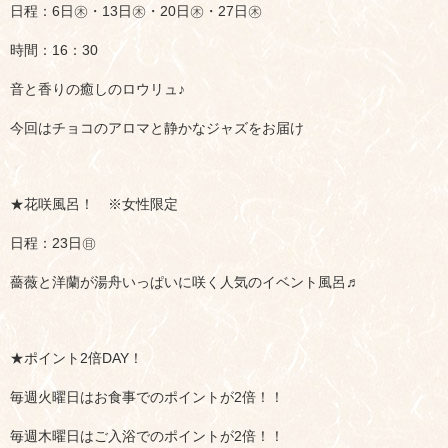
日程：6日㊍・13日㊍・20日㊍・27日㊍
時間：16：30
音と香りの癒しのロウリュ♪
今回はチョコのアロマと静かなジャズをお届け
★花咲風呂！ ※女性限定
日程：23日㊐
薔薇と洋蘭が湯舟いっぱいに咲く人気のイベント風呂♬
★ポイント2倍DAY！
毎週火曜日はお食事でのポイントが2倍！！
毎週木曜日はご入浴でのポイントが2倍！！