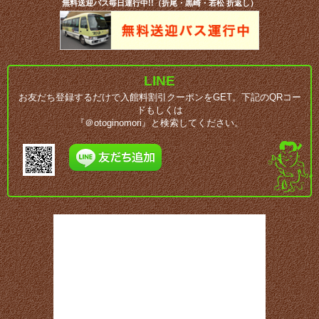
無料送迎バス毎日運行中!!（折尾・黒崎・若松 折返し）
LINE
お友だち登録するだけで入館料割引クーポンをGET。下記のQRコー
ドもしくは
『＠otoginomori』と検索してください。