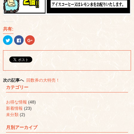
共有:
ク
Facebook
ク
リ
で
リ
ッ
共
ッ
ク
有
ク
し
す
し
て
る
て
Twitter
に
Google+
で
は
で
共
ク
共
有
リ
有
(新
ッ
(新
し
ク
し
次の記事へ
回数券の大特売！
い
し
い
ウ
て
ウ
カテゴリー
ィ
く
ィ
ン
だ
ン
ド
さ
ド
ウ
い
ウ
お得な情報
(48)
で
(新
で
開
し
開
新着情報
(23)
き
い
き
ま
ウ
ま
未分類
(2)
す)
ィ
す)
ン
ド
月別アーカイブ
ウ
で