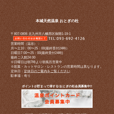
本城天然温泉 おとぎの杜
〒807-0806 北九州市八幡西区御開1-19-1
営業時間（温浴）：
月〜土10：00〜25：00(最終受付24時）
日曜日7:00〜25：00(最終受付24時)
最終ご入館24:00
※日曜日は朝7時より朝風呂営業中
※彩葉・カットサロン・レストランの営業時間は異なります。
定休日：
定休日のご案内をご覧ください
駐車場：有り
ポイントが貯まって得する!おとぎの杜会員募集中!!