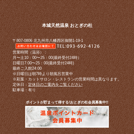
本城天然温泉 おとぎの杜
〒807-0806 北九州市八幡西区御開1-19-1
営業時間（温浴）：
月〜土10：00〜25：00(最終受付24時）
日曜日7:00〜25：00(最終受付24時)
最終ご入館24:00
※日曜日は朝7時より朝風呂営業中
※彩葉・カットサロン・レストランの営業時間は異なります。
定休日：
定休日のご案内をご覧ください
駐車場：有り
ポイントが貯まって得する!おとぎの杜会員募集中!!