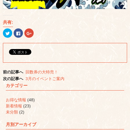
共有:
ク
Facebook
ク
リ
で
リ
ッ
共
ッ
ク
有
ク
し
す
し
て
る
て
Twitter
に
Google+
で
は
で
共
ク
共
有
リ
有
(新
ッ
(新
し
ク
し
前の記事へ
回数券の大特売！
い
し
い
ウ
て
ウ
次の記事へ
3月のイベントご案内
ィ
く
ィ
ン
だ
ン
カテゴリー
ド
さ
ド
ウ
い
ウ
で
(新
で
開
し
開
お得な情報
(48)
き
い
き
ま
ウ
ま
新着情報
(23)
す)
ィ
す)
ン
未分類
(2)
ド
ウ
で
月別アーカイブ
開
き