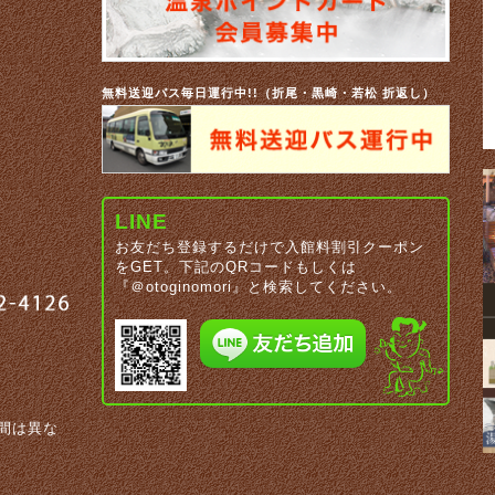
無料送迎バス毎日運行中!!（折尾・黒崎・若松 折返し）
LINE
お友だち登録するだけで入館料割引クーポン
をGET。下記のQRコードもしくは
『＠otoginomori』と検索してください。
間は異な