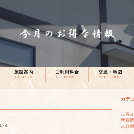
施設案内
ご利用料金
交通・地図
FACILTIES
USE CHARGE
ACCESS/MAP
カテ
お得
新着
い♬
未分