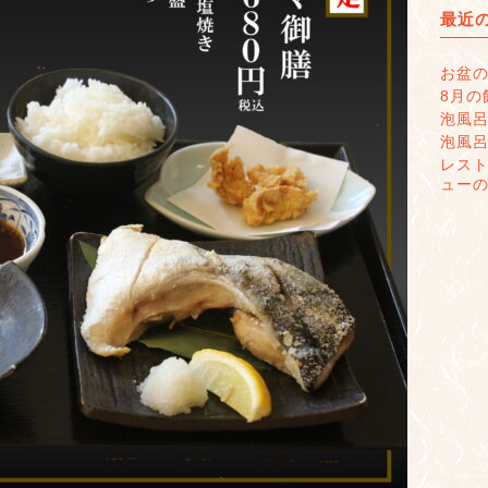
最近
お盆
8月の
泡風
泡風
レス
ュー