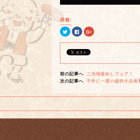
共有:
ク
Facebook
ク
リ
で
リ
ッ
共
ッ
ク
有
ク
し
す
し
て
る
て
Twitter
に
Google+
で
は
で
共
ク
共
有
リ
有
(新
ッ
(新
し
ク
し
前の記事へ
ご当地釜めしフェア！
い
し
い
ウ
て
ウ
次の記事へ
千年に一度の超特大企画
ィ
く
ィ
ン
だ
ン
ド
さ
ド
ウ
い
ウ
で
(新
で
開
し
開
き
い
き
ま
ウ
ま
す)
ィ
す)
ン
ド
ウ
で
開
き
ま