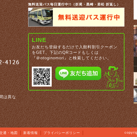
無料送迎バス毎日運行中!!（折尾・黒崎・若松 折返し）
LINE
お友だち登録するだけで入館料割引クーポン
をGET。下記のQRコードもしくは
『＠otoginomori』と検索してください。
間は異な
copyrig
交通・地図
新着情報
プライバシーポリシー