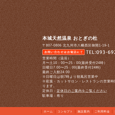
本城天然温泉 おとぎの杜
〒807-0806 北九州市八幡西区御開1-19-1
営業時間（温浴）：
月〜土10：00〜25：00(最終受付24時）
日曜日7:00〜25：00(最終受付24時)
最終ご入館24:00
※日曜日は朝7時より朝風呂営業中
※彩葉・カットサロン・レストランの営業時
ります。
定休日：
定休日のご案内をご覧ください
駐車場：有り
ホーム
コンセプト
施設案内
ご利用料金