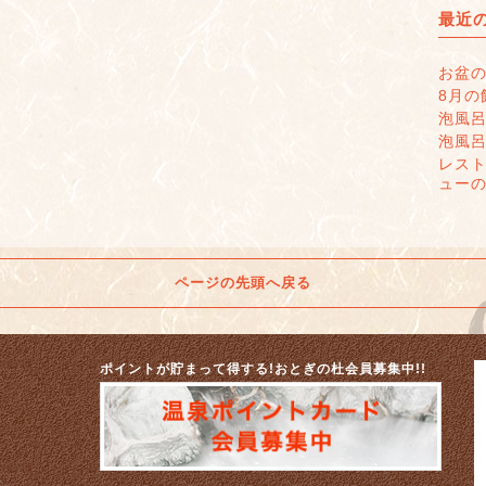
最近
お盆
8月の
泡風
泡風
レス
ュー
ページの先頭へ戻る
ポイントが貯まって得する!おとぎの杜会員募集中!!