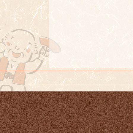
ウ
で
開
き
ま
す)