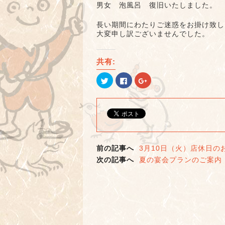
男女 泡風呂 復旧いたしました。
長い期間にわたりご迷惑をお掛け致し
大変申し訳ございませんでした。
共有:
ク
Facebook
ク
リ
で
リ
ッ
共
ッ
ク
有
ク
し
す
し
て
る
て
Twitter
に
Google+
で
は
で
共
ク
共
有
リ
有
(新
ッ
(新
し
ク
し
前の記事へ
3月10日（火）店休日の
い
し
い
ウ
て
ウ
次の記事へ
夏の宴会プランのご案内
ィ
く
ィ
ン
だ
ン
ド
さ
ド
ウ
い
ウ
で
(新
で
開
し
開
き
い
き
ま
ウ
ま
す)
ィ
す)
ン
ド