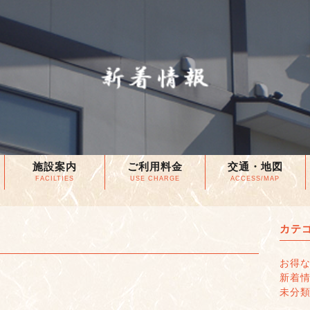
施設案内
ご利用料金
交通・地図
FACILTIES
USE CHARGE
ACCESS/MAP
カテ
お得
新着
未分