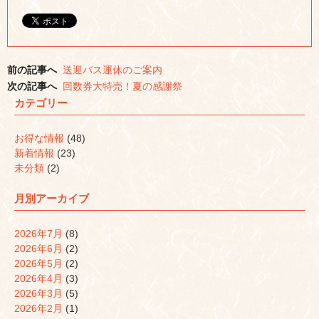
し
す
し
て
る
て
Twitter
に
Google+
で
は
で
共
ク
共
有
リ
有
(新
ッ
(新
し
ク
し
前の記事へ
送迎バス運休のご案内
い
し
い
ウ
て
ウ
次の記事へ
回数券大特売！夏の感謝祭
ィ
く
ィ
ン
だ
ン
カテゴリー
ド
さ
ド
ウ
い
ウ
で
(新
で
開
し
開
お得な情報
(48)
き
い
き
ま
ウ
ま
新着情報
(23)
す)
ィ
す)
ン
未分類
(2)
ド
ウ
で
月別アーカイブ
開
き
ま
す)
2026年7月
(8)
2026年6月
(2)
2026年5月
(2)
2026年4月
(3)
2026年3月
(5)
2026年2月
(1)