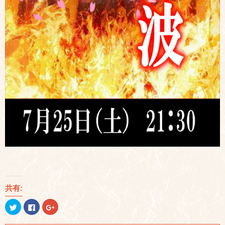
共有:
ク
Facebook
ク
リ
で
リ
ッ
共
ッ
ク
有
ク