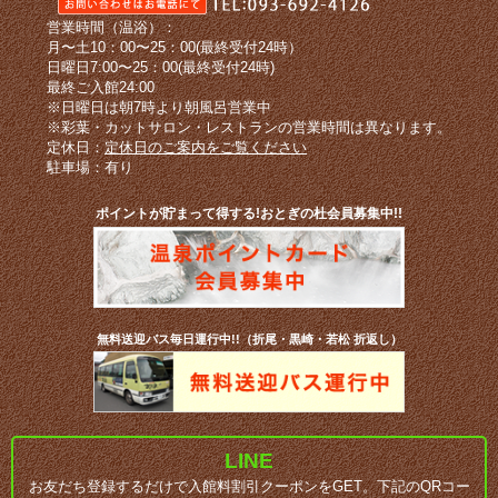
営業時間（温浴）：
月〜土10：00〜25：00(最終受付24時）
日曜日7:00〜25：00(最終受付24時)
最終ご入館24:00
※日曜日は朝7時より朝風呂営業中
※彩葉・カットサロン・レストランの営業時間は異なります。
定休日：
定休日のご案内をご覧ください
駐車場：有り
ポイントが貯まって得する!おとぎの杜会員募集中!!
無料送迎バス毎日運行中!!（折尾・黒崎・若松 折返し）
LINE
お友だち登録するだけで入館料割引クーポンをGET。下記のQRコー