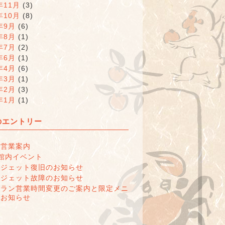
年11月
(3)
年10月
(8)
年9月
(6)
年8月
(1)
年7月
(2)
年6月
(1)
年4月
(6)
年3月
(1)
年2月
(3)
年1月
(1)
のエントリー
の営業案内
館内イベント
呂ジェット復旧のお知らせ
呂ジェット故障のお知らせ
トラン営業時間変更のご案内と限定メニ
のお知らせ