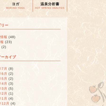
ヨガ
温泉分析書
MORINO YOGA
HOT SPRING ANALYSIS
ゴリー
な情報
(48)
情報
(23)
類
(2)
アーカイブ
年7月
(8)
年6月
(2)
年5月
(2)
年4月
(3)
年3月
(5)
年2月
(1)
年1月
(4)
年12月
(4)