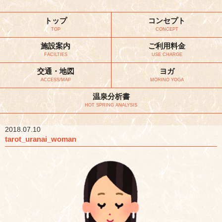
トップ
コンセプト
TOP
CONCEPT
施設案内
ご利用料金
FACILTIES
USE CHARGE
交通・地図
ヨガ
ACCESS/MAP
MORINO YOGA
温泉分析書
HOT SPRING ANALYSIS
2018.07.10
tarot_uranai_woman