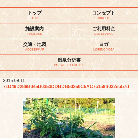
トップ
コンセプト
TOP
CONCEPT
施設案内
ご利用料金
FACILTIES
USE CHARGE
交通・地図
ヨガ
ACCESS/MAP
MORINO YOGA
温泉分析書
HOT SPRING ANALYSIS
2015.09.11
71D49D286B045D0353DDBDB50250C5AC7c1a9ft032ebb7d