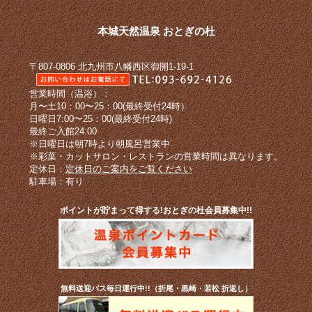
本城天然温泉 おとぎの杜
〒807-0806 北九州市八幡西区御開1-19-1
営業時間（温浴）：
月〜土10：00〜25：00(最終受付24時）
日曜日7:00〜25：00(最終受付24時)
最終ご入館24:00
※日曜日は朝7時より朝風呂営業中
※彩葉・カットサロン・レストランの営業時間は異なります。
定休日：
定休日のご案内をご覧ください
駐車場：有り
ポイントが貯まって得する!おとぎの杜会員募集中!!
無料送迎バス毎日運行中!!（折尾・黒崎・若松 折返し）