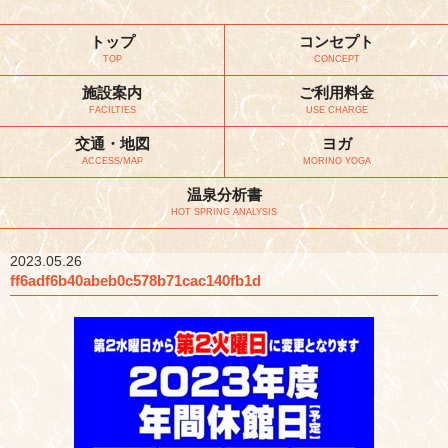
トップ
コンセプト
TOP
CONCEPT
施設案内
ご利用料金
FACILTIES
USE CHARGE
交通・地図
ヨガ
ACCESS/MAP
MORINO YOGA
温泉分析書
HOT SPRING ANALYSIS
2023.05.26
ff6adf6b40abeb0c578b71cac140fb1d